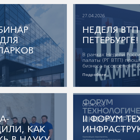
27.04.2026
БИНАР
НЕДЕЛЯ ВТП
 ДЛЯ
ПЕТЕРБУРГЕ!
ПАРКОВ
В рамках Недели Росс
палаты (РГ ВТП) прош
бизнеса в современных
Подробнее
06.04.2026
А-
II ФОРУМ Т
ДИЛИ, КАК
ИНФРАСТРУ