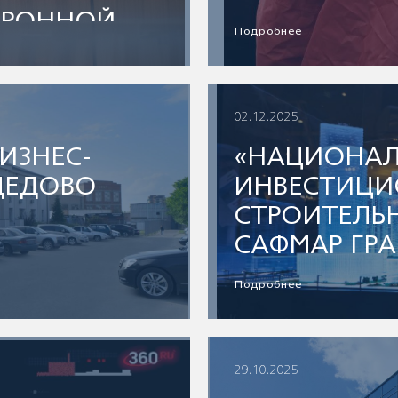
ТРОННОЙ
Подробнее
02.12.2025
БИЗНЕС-
«НАЦИОНА
ДЕДОВО
ИНВЕСТИЦИ
СТРОИТЕЛЬ
САФМАР ГР
Подробнее
29.10.2025