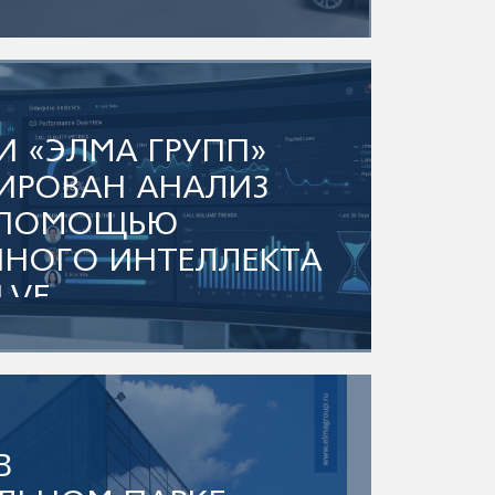
00 М2 РЕНОВИРОВАНО
И «ЭЛМА ГРУПП»
ИРОВАН АНАЛИЗ
 ПОМОЩЬЮ
ННОГО ИНТЕЛЛЕКТА
LVE
В