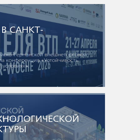
 В САНКТ-
ийско-Германской внешнеторговой
ла конференция «Устойчивость
 условиях».
ЕХНОЛОГИЧЕСКОЙ
КТУРЫ