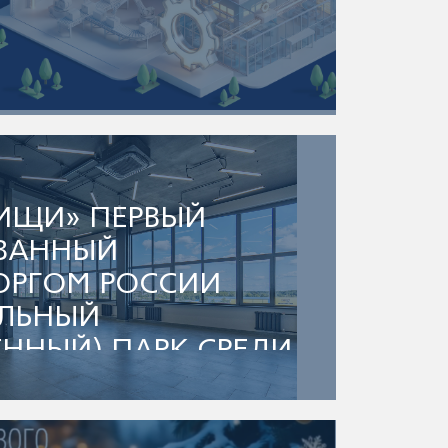
ИЩИ» ПЕРВЫЙ
ВАННЫЙ
РГОМ РОССИИ
ЛЬНЫЙ
ННЫЙ) ПАРК СРЕДИ
КОМПАНИИ ЭЛМА