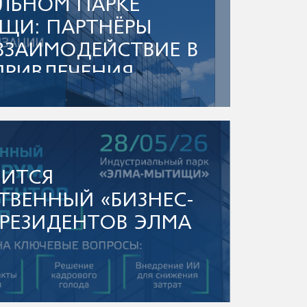
ЛЬНОМ ПАРКЕ
ЩИ: ПАРТНЁРЫ
ВЗАИМОДЕЙСТВИЕ В
ПРИВЛЕЧЕНИЯ
НЫХ АРЕНДАТОРОВ,
ДЛЯ НИХ
Х УСЛОВИЙ.
ОИТСЯ
ТВЕННЫЙ «БИЗНЕС-
 РЕЗИДЕНТОВ ЭЛМА