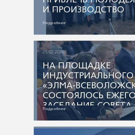
ПРИВЛЕЧЬ МОЛОДЁЖ
И ПРОИЗВОДСТВО
Подробнее
25.02.2026
НА ПЛОЩАДКЕ
ИНДУСТРИАЛЬНОГО
«ЭЛМА-ВСЕВОЛОЖС
СОСТОЯЛОСЬ ЕЖЕГ
ЗАСЕДАНИЕ СОВЕТА
Подробнее
УЛУЧШЕНИЮ
ИНВЕСТИЦИОННОГО