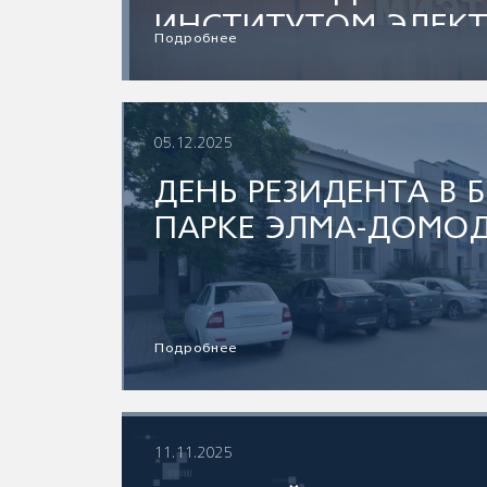
ИНСТИТУТОМ ЭЛЕК
Подробнее
ТЕХНИКИ (МИЭТ)
05.12.2025
ДЕНЬ РЕЗИДЕНТА В 
ПАРКЕ ЭЛМА-ДОМО
Подробнее
11.11.2025