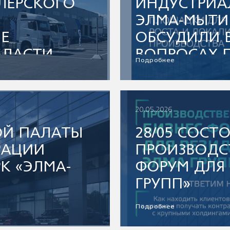
ЛЕРСКОГО
ИНДУСТРИА
ЭЛМА-МЫТИ
Е
ОБСУДИЛИ 
БЛАСТИ
ВОПРОСАХ 
Подробнее
КАЧЕСТВЕН
СОЗДАНИЯ 
КОМФОРТНЫ
20.05.2026
ОЙ ПАЛАТЫ
28/05 СОСТ
РАЦИИ
ПРОИЗВОДС
К «ЭЛМА-
ФОРУМ ДЛЯ
ГРУПП»
Подробнее